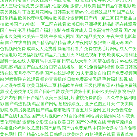
口 后入巨乳 成人刺激网站 91传媒在线免费观看 蓝莓视频情趣91 91色婷婷人
成人三级伦理免费
深夜福利性爱视频
激情六月欧美
国产精品午夜电影
欧
美另类性片
丁香五月花网站
日韩美女高清mv
91视频这里只有
国产在线
国偷精品
欧美伦理电影网站
欧美乱轮激情网
国产精一精二区
国产极品自
人澡人人爽二区 色色图15P 免费91电影 国产香蕉网视频试看 超碰精品资源总
拍
欧美国产aⅴ电影
一区二区在线看
欧美日韩亚洲视频
精品乱码在线观看
国产午夜伦理
精品国产福利电影
在线看片成人
日本高清性色观看
国产精
站 91九色丰满人妖 人人色在线观看 99热综合蜜桃51 香蕉视频国产 青青操日
品永久免费
欧美第一网站
午夜成人网址
国产精品美女久
午夜主播电影羞
羞
国产在线自拍
国产精品精品精品
成人午夜网站
狠狠鲁亚洲无码
国产
色视频网免费
成年女人免费看
操逼福利看片
免费在线毛片网站
成人午夜
韩av无码 久久91精品在线 国产黄色自慰 草莓视频网站18 91密臀 熟女91亂視
伦理电影
宅男福利影院
精品九九五月天
91桃色视频下载
欧美成人福利社
黑料一区在线
人妻有码中文字幕
日韩在线天堂
91高清在线看片
av在线吧
頻 www人人操com 男人的天堂污黄色 天天干人人妻 色色亚洲精品 俺来也日
擦吧擦
精品国产自左线拍
日韩在线播放一区
91免费福利视频
欧美日韩高
清在线
五月亭亭丁香播
国产在线短视频
91夫妻原创自拍
国产免费视频网
站
潮喷影院在线观看
操碰青青操碰
日韓免费高清无码
毛片福利影视
成
本婷 亚洲少妇在线观看网站 五月伊人婷婷永久永久 国产精品福利导航 在线
人动漫在线看
欧美日韩第二页
精品欧美在线
三级伦理资源
97精品免费视
频
变态另类第3页
国产日韩性爱
欧美性爱第十页
日韩欧美极品影院
极品
导航性福 色爱终合网 青青草视频在线观看 久久美妞打炮 国产黑丝少妇剧情
少妇内射
国产日产精品
欧美三级福利片
蜜桃免费影院cc
久久午夜福利电
影
国产精选视频
精品国产网站
超碰婷婷五月
亚洲色图五月天
午夜爽爽
影院
欧美另类激情
国产精品都市激情
丁香五月深爱网
五月天色色综合
后入 黑丝美女视频 草莓视频在线下载 91九色露脸绿帽 欧美精品亚洲无码 91
国产在线1区2区
国产大片视频mv
91自拍视频网站
男女插炮网站
午夜免
费伦理电影
激情性交影院
自拍欧美日韩
国产99视频在线
青青草原综合
资源共享总站 熟女人妻在线一区 欧美青青久久 九草网站免费观看视 国产重
午夜乱伦福利
吃瓜黑料国产精品
国产va免费精品
中国美女足交
谁有免费
黄色网址
国产精品91在线
日韩经典欧美综合
91短视频在线看
青青草精