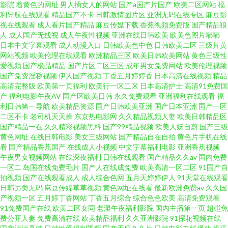
影院
着黄色的网址
男人插女人的网站
国产a国产片国产
欧美二区网站
福
利导航在线观看
精品国产不卡
日韩激情图片区
亚洲无码在线专区
麻豆影
视在线观看
成人看片国产精品
麻豆传媒下载
香蕉视频免费版
国产精品狼
人
成人国产无线视
成人午夜性视频
亚洲在线日韩欧美
欧美色图片嘟嘟
日本中文字幕观看
成人动漫入口
日韩欧美色中色
日韩欧美二区
三级片黄
网站视频
欧美伦理在线观看
欧洲精品三区
欧美日韩欧美网站
黄色三级性
爱视频
国产极品精品
国产片区二区三区
成年男女免费网站
欧美伦理视频
国产免费淫秽视频
伊人国产视频
丁香五月婷婷香
日本高清在线视频
精品
高清完整版
欧美第一页福利
欧美行一区二区
日本高清护士
高清91免费国
产
福利电影午夜AV
国产区欧美日韩
永久免费观看
亚洲福利在线观看
福
利日韩第一导航
欧美精品资源
国产日韩欧美亚洲
国产日本亚洲
国产一区
二区不卡
老司机天天操
东京热电影网
久久精品视频人妻
欧美日韩精品区
国产精品一在
久久精彩视频黑料
国产99精品视频
欧美人妖自蔚
国产三级
黄色网址
在线日韩电影
美女三级网站
国产精品自在自拍
黄色片手机在线
看
国产精品香蕉国产
在线成人小视频
中文字幕福利电影
亚洲香蕉视频
午夜男女视频网站
在线深夜福利
日韩在线观看
国产精品久久av
国内免费
一区二
岛国在线免费毛片
国产人在线成免费
欧美高清一区二区
91国产自
拍视频
国产在线观看成人
成人综合色网
五月天婷婷伊人
91天堂在线观看
日韩另类无码
麻豆传媟草草视频
黄色网址在线看
最新欧洲免费av
久久国
产视频一区
五月婷丁香网站
丁香五月综合
综合色色欧美
高清免费观看
91免费国产在线
欧美二区女同
老湿午夜福利影院
国内主播第一页
超碰免
费公开人妻
免费高清在线
欧美精品福利
久久亚洲影院
91探花视频在线