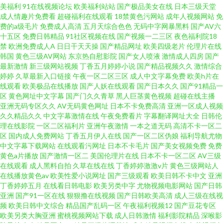
美福利
91在线视频论坛
欧美福利站站
国产极品美女在线
日本三级天堂
成人情趣片免费看
超碰福利在线观看
18禁黄色污网站
成年人视频网站
免
费的a级毛片
免费成人高清
五月天综合色色
无码中字网暴黑料
国产AV六
十五区
免费日韩精品
91社区视频在线
国产视频一二三区
夜色福利院18
禁
欧洲免费成人A
日日干天天操
国产精品网址
欧美四级老片
伦理片在线
韩国
黄色三级AV网站
东京热自慰影院
国产女人喷液
激情成人四房
国产
最新激情
新三级网站视频
丁香五月婷婷小说
国产精品视频久久
激情综合
婷婷
久草最新入口链接
午夜一区二区三区
成人中文字幕免费
欧美h片在
线观看
欧美极品在线播放
国产人妖在线观看
国产日本久久
国产91精品一
区
黄色网址中文字幕
国产门久久青草
黑人巨茎黄色视频
超碰在线主播
亚洲无码专区久久
AV无码黄色网址
日本不卡免费高清
亚洲一区成人视频
久久精品久久
中文字幕激情在线
午夜免费看片
字幕翻译网址大全
日韩伦
理在线影院
一区二区福利片
亚洲午夜激情
一本之道无码
高清不卡一区二
区
国内成人免费网站
丁香五月伊人在线
国产一区二区伪娘
福利导航尤物
中文字幕下载网站
在线观看污网址
日本不卡毛片
国产美女视频免费
免费
黄色a片播放
国产激情一区二
美国伦理片在线
日本不卡一区二区
AV三级
在线观看
成人黑料自拍
久草在线在线
丁香婷婷激激v片
黄色三级网站人
在线播放黄色av
欧美性爱小说网址
国产三级观看
欧美日韩不卡中文
亚洲
丁香婷婷五月
在线看日韩电影
欧美另类中字
尤物视频电影网站
国产日韩
亚洲
国产91一区在线
狠狠撸在线视频
国产日韩欧美高清
成人三级在线视
频
欧美日韩中文综合
精品国产乱码一区
午夜福利视频12
国产豆花专区
欧美另类大胸亚洲
蜜桃视频网站下载
成人日韩激情
福利影院精品
深喉影