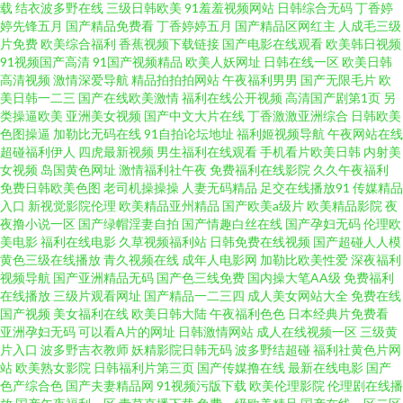
载
结衣波多野在线
三级日韩欧美
91羞羞视频网站
日韩综合无码
丁香婷
福利社 欧美综合网址 激情五月区综合 97资源人人 91白虎污污茄子 成人天堂
婷先锋五月
国产精品免费看
丁香婷婷五月
国产精品区网红主
人成毛三级
片免费
欧美综合福利
香蕉视频下载链接
国产电影在线观看
欧美韩日视频
91视频国产高清
91国产视频精品
欧美人妖网址
日韩在线一区
欧美日韩
免费视频 亚洲欧美日韩国产色 精品福利导航官网在线 囯产精品一区二区久久
高清视频
激情深爱导航
精品拍拍拍网站
午夜福利男男
国产无限毛片
欧
美日韩一二三
国产在线欧美激情
福利在线公开视频
高清国产剧第1页
另
91在线观看新地址 日韩人工午夜AV 九一亚瑟视频 五月成人色图 97超碰69 亚
类操逼欧美
亚洲美女视频
国产中文大片在线
丁香激激亚洲综合
日韩欧美
色图操逼
加勒比无码在线
91自拍论坛地址
福利姬视频导航
午夜网站在线
超碰福利伊人
四虎最新视频
男生福利在线观看
手机看片欧美日韩
内射美
洲另类小说网 日韩www免 91精品桃园春色 九热95589cn永久免费 亚洲内射
女视频
岛国黄色网址
激情福利社午夜
免费福利在线影院
久久午夜福利
免费日韩欧美色图
老司机操操操
人妻无码精品
足交在线播放91
传媒精品
片 欧美综合色区 九九成人 草莓视频黄人片免费1 91n视频在线看17 玖玖午夜
入口
新视觉影院伦理
欧美精品亚州精品
国产欧美a级片
欧美精品影院
夜
夜撸小说一区
国产绿帽淫妻自拍
国产情趣白丝在线
国产孕妇无码
伦理欧
美电影
福利在线电影
久草视频福利站
日韩免费在线视频
国产超碰人人模
福利 性欧美性交 欧美性交一区二区 黄色蜜桃 超碰人人在线97 中日韩电视剧
黄色三级在线播放
青久视频在线
成年人电影网
加勒比欧美性爱
深夜福利
视频导航
国产亚洲精品无码
国产色三线免费
国内操大笔AA级
免费福利
在线观看最新 成人夜晚视频 色桃视频 免费wwwxxx 国产精品欧美中文 99青
在线播放
三级片观看网址
国产精品一二三四
成人美女网站大全
免费在线
国产视频
美女福利在线
欧美日韩大陆
午夜福利色色
日本经典片免费看
亚洲孕妇无码
可以看A片的网址
日韩激情网站
成人在线视频一区
三级黄
草亚洲欧美 天堂v在线观看视频 高清在线第一页 天天干天天艹 欧美久爱精品
片入口
波多野吉衣教师
妖精影院日韩无码
波多野结超碰
福利社黄色片网
站
欧美熟女影院
日韩福利片第三页
国产传媒撸在线
最新在线电影
国产
狠狠操成人网 AV在线视 亚洲三级黄 大香蕉伊青草9 91玖玖com 熟妇人妻一
色产综合色
国产夫妻精品网
91视频污版下载
欧美伦理影院
伦理剧在线播