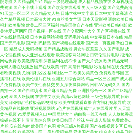
院导航
久久精品国产91
精品三级伦理基地
成人精品视频在线
久草视频免
费资源
国产不卡线上观看
国产欧美在线观看
男人三级天堂
国产免费高清
91天堂一区二区
久久精品女人热
日韩丝袜中文字幕
日本中文字幕高清
久
久艹精品视频
日本高清大片
91白丝美女艹逼
日本天堂影视
调教欧美日韩
福利欧美影院
欧美二区三区福利
精品国偷自产在线
亚洲欧美日韩电影
欧
美性爱1区两区
国产视频一区在线
国产交配网址大全
国产区视频在线
国
产在线精品视频
日本免费网站视频
无码毛片在线
中文字幕日本在线
精品
国产无码电影
国产乱码精品
国产视频在线观看
国产第一页视频
孕妇日色
一区
精品成人无码视频
国产精品成熟老
男女午夜羞羞
久久国产电影
成
人伦理视频
成人亚洲在线观看
欧美淫秽网站网址
日韩伦理片电影
很污的
网站免费
欧美激情喷潮
深夜福利在线不卡
国产大片资源
欧洲精品无码
无码人妻在线播放
国产在线欧美日韩
高清日韩电影
秒拍福利在线
免费观
看欧美视频
尤物福利区区
福利社区一二
欧美另类黄色
免费观看韩国
直
播福利在线
欧美伦理片在线
亚洲五月综合网站
精品一区三区国产
成人看
片免费视频
欧美午夜性春猛交
男女深夜操操网站
日韩AV无码久久
国内
自拍一区
国产白丝喷水
国产麻豆精品免费
亚洲性综合一区
国产二区精品
无码
泰国人妖摸胸
在线中文欧美
高清av黄色网址
三级色视频导航
日韩
美女日B网站
淫秽极品影视播放
欧美在线观看直播
官方福利视频导航
欧
美精品在线播放
亚洲视频网站
a色片在线视频
成年人在线看片
男人天堂
黄色视频
91爱爱视频入口
中国网站大全
萌白酱一线天在线
人人草掉香蕉
操碰在线不卡
青青草综合网
欧美日韩国产丝袜
午夜成人影院
免费欧美α
片
吃瓜在线内射
欧美国产色图
黄色三级A片视频
国产在线视频专区
日韩
另类在线
欧美高清一区二
孕妇无码精品
亚洲国产美女
综合永久精品日韩