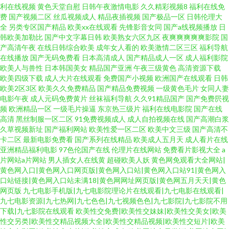
利在线视频
黄色天堂自慰
日韩午夜激情电影
久久精彩视频8
福利在线免
费
国产视频二区
丝瓜视频成人
精品夜插视频
国产极品一区
日韩伦理大
全
另类专区国产精品
欧美xx在线观看
先锋影音女同
国产a线视频播放
日
韩欧美加勒比
国产中文字幕日韩
欧美熟女六区九区
夜爽爽爽爽爽影院
国
产高清午夜
在线日韩综合欧美
成年女人看的
欧美激情二区三区
福利导航
在线播放
国产无码免费看
日本高清成人
国产精品成人一区
成人福利影院
欧美人与兽性
日本韩国美女
精品国产亚洲
午夜三级黄色
高清资源下载
欧美四级下载
成人大片在线观看
免费国产小视频
欧洲国产在线观看
日韩
欧美2区3区
欧美久久免费精品
国产精品免费视频
一级黄色毛片
女同人妻
电影午夜
成人元码免费黄片
丝袜福利导航
久久91精品国产
国产免费屄视
频
欧洲精品一区
一级毛片操逼
东京热三级片
福利在线电影院
国产在线
高清
黑丝制服一区二区
91免费视频成人
成人自拍视频在线
国产高潮白浆
久草视频新址
国产福利网站
欧美性爱一区二区
欧美中文三级
国产高清不
卡二区
最新电影免费看
国产系列在线精品
欧美成人五月天
成人看片在线
亚洲精品福利电影
97色伦国产在线
伦理片在线网站
免费看片影视大全
a
片网站a片网站
男人插女人在线黄
超碰欧美人妖
黄色网免观看大全网站|
黄色网入口|黄色网入口网页版|黄色网入口站|黄色网入口站91|黄色网入
口站链接|黄色网入口站未满18|黄色网网址网页版|黄色网五月天天|黄色
网页版
九七电影手机版|九七电影院理论片在线观看|九七电影在线观看|
九七电影资源|九七热网|九七色色|九七视频色色|九七影院|九七影院不用
下载|九七影院在线观看
欧美性交免费|欧美性交妹妹|欧美性交美女|欧美
性交另类|欧美性交精品视频大全|欧美性交精品视频|欧美性交短片|欧美