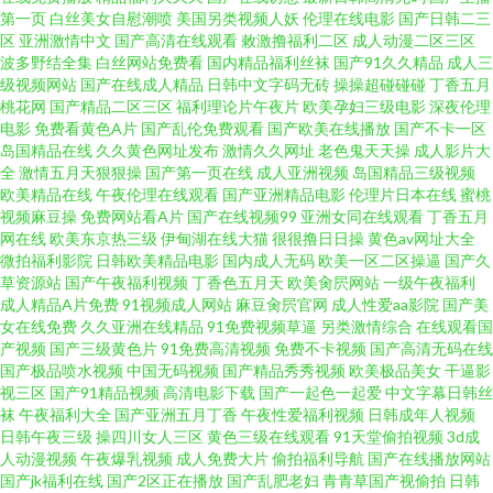
第一页
白丝美女自慰潮喷
美国另类视频人妖
伦理在线电影
国产日韩二三
久久精品福利婷婷 欧美性一级二级 成人午夜在线看 九九热视 亚洲免费十八
区
亚洲激情中文
国产高清在线观看
敕激撸福利二区
成人动漫二区三区
波多野结全集
白丝网站免费看
国内精品福利丝袜
国产91久久精品
成人三
级视频网站
国产在线成人精品
日韩中文字码无砖
操操超碰碰碰
丁香五月
禁 午夜男人一级视频 美女网站在线观看 www男人天堂 久久鲁精品中文在线
桃花网
国产精品二区三区
福利理论片午夜片
欧美孕妇三级电影
深夜伦理
电影
免费看黄色A片
国产乱伦免费观看
国产欧美在线播放
国产不卡一区
日本黄色国产高清一区 成人网站在线播放 久久婷婷欧美国产综合视 欧美性交
岛国精品在线
久久黄色网址发布
激情久久网址
老色鬼天天操
成人影片大
全
激情五月天狠狠操
国产第一页在线
成人亚洲视频
岛国精品三级视频
欧美精品在线
午夜伦理在线观看
国产亚洲精品电影
伦理片日本在线
蜜桃
之 岛国av一区 亚洲靠B久久久久 深夜成人福利影院 国产日韩欧美综合网 日韩
视频麻豆操
免费网站看A片
国产在线视频99
亚洲女同在线观看
丁香五月
网在线
欧美东京热三级
伊甸湖在线大猫
很很撸日日操
黄色av网址大全
欧美蜜在线 日韩洗澡 国产大奶在线 欧美色图狠狠撸 日本A~ 男女生上床视频
微拍福利影院
日韩欧美精品电影
国内成人无码
欧美一区二区操逼
国产久
草资源站
国产午夜福利视频
丁香色五月天
欧美肏屄网站
一级午夜福利
成人精品A片免费
91视频成人网站
麻豆肏屄官网
成人性爱aa影院
国产美
爱豆网站免费观看视频 久久久久久久亚洲中文字幕新村 天天肏屄精品视频 国
女在线免费
久久亚洲在线精品
91免费视频草逼
另类激情综合
在线观看国
产视频
国产三级黄色片
91免费高清视频
免费不卡视频
国产高清无码在线
产一级视频欧美日本 午夜9av网站 色情小视频 黑丝国产在线观看 91p久久草
国产极品喷水视频
中国无码视频
国产精品秀秀视频
欧美极品美女
干逼影
视三区
国产91精品视频
高清电影下载
国产一起色一起爱
中文字幕日韩丝
袜
午夜福利大全
国产亚洲五月丁香
午夜性爱福利视频
日韩成年人视频
影视 午夜成人一区 黑丝后入69 久久视频六 老湿机午夜十分钟视频 AV免费在
日韩午夜三级
操四川女人三区
黄色三级在线观看
91天堂偷拍视频
3d成
人动漫视频
午夜爆乳视频
成人免费大片
偷拍福利导航
国产在线播放网站
线观看网站 第一精品富利大全 亚洲日韩久久网址 欧美a日韩视频 99视频 国产
国产jk福利在线
国产2区正在播放
国产乱肥老妇
青青草国产视偷拍
日韩