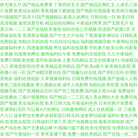
福利社 欧美综合网址 激情五月区综合 97资源人人 91白虎污污茄子 成人天堂
婷先锋五月
国产精品免费看
丁香婷婷五月
国产精品区网红主
人成毛三级
片免费
欧美综合福利
香蕉视频下载链接
国产电影在线观看
欧美韩日视频
91视频国产高清
91国产视频精品
欧美人妖网址
日韩在线一区
欧美日韩
免费视频 亚洲欧美日韩国产色 精品福利导航官网在线 囯产精品一区二区久久
高清视频
激情深爱导航
精品拍拍拍网站
午夜福利男男
国产无限毛片
欧
美日韩一二三
国产在线欧美激情
福利在线公开视频
高清国产剧第1页
另
91在线观看新地址 日韩人工午夜AV 九一亚瑟视频 五月成人色图 97超碰69 亚
类操逼欧美
亚洲美女视频
国产中文大片在线
丁香激激亚洲综合
日韩欧美
色图操逼
加勒比无码在线
91自拍论坛地址
福利姬视频导航
午夜网站在线
超碰福利伊人
四虎最新视频
男生福利在线观看
手机看片欧美日韩
内射美
洲另类小说网 日韩www免 91精品桃园春色 九热95589cn永久免费 亚洲内射
女视频
岛国黄色网址
激情福利社午夜
免费福利在线影院
久久午夜福利
免费日韩欧美色图
老司机操操操
人妻无码精品
足交在线播放91
传媒精品
片 欧美综合色区 九九成人 草莓视频黄人片免费1 91n视频在线看17 玖玖午夜
入口
新视觉影院伦理
欧美精品亚州精品
国产欧美a级片
欧美精品影院
夜
夜撸小说一区
国产绿帽淫妻自拍
国产情趣白丝在线
国产孕妇无码
伦理欧
美电影
福利在线电影
久草视频福利站
日韩免费在线视频
国产超碰人人模
福利 性欧美性交 欧美性交一区二区 黄色蜜桃 超碰人人在线97 中日韩电视剧
黄色三级在线播放
青久视频在线
成年人电影网
加勒比欧美性爱
深夜福利
视频导航
国产亚洲精品无码
国产色三线免费
国内操大笔AA级
免费福利
在线观看最新 成人夜晚视频 色桃视频 免费wwwxxx 国产精品欧美中文 99青
在线播放
三级片观看网址
国产精品一二三四
成人美女网站大全
免费在线
国产视频
美女福利在线
欧美日韩大陆
午夜福利色色
日本经典片免费看
亚洲孕妇无码
可以看A片的网址
日韩激情网站
成人在线视频一区
三级黄
草亚洲欧美 天堂v在线观看视频 高清在线第一页 天天干天天艹 欧美久爱精品
片入口
波多野吉衣教师
妖精影院日韩无码
波多野结超碰
福利社黄色片网
站
欧美熟女影院
日韩福利片第三页
国产传媒撸在线
最新在线电影
国产
狠狠操成人网 AV在线视 亚洲三级黄 大香蕉伊青草9 91玖玖com 熟妇人妻一
色产综合色
国产夫妻精品网
91视频污版下载
欧美伦理影院
伦理剧在线播
放
国产午夜福利一区
青草直播下载
免费一级欧美精品
国产在线一区二区