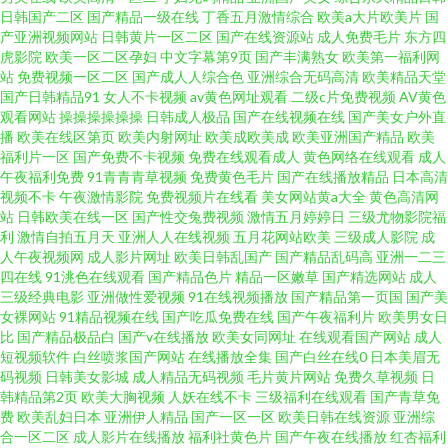
日韩国产二区
国产精品一级在线
丁香五月激情综合
欧美a大片欧美片
国
产亚洲视频网站
日韩黄片一区二区
国产在线资源站
成人免费毛片
东方四
虎影院
欧美一区二区孕妇
中文字幕第9页
国产丰满熟女
欧美第一福利网
站
免费视频一区二区
国产成人人综合色
亚洲综合无码高清
欧美精品天堂
国产日韩精品91
女人不卡视频
av黄色网址观看
二级c片免费视频
AV黄色
观看网站
操操操操操操
日韩成人极品
国产在线视频在线
国产美女户外直
播
欧美在线区第页
欧美内射网址
欧美成欧美成
欧美亚洲国产精品
欧美
福利片一区
国产免费不卡视频
免费在线观看成人
黄色网络在线观看
成人
午夜福利免费
91青青青草视频
免费黄色毛片
国产在线播放精品
日本高清
视频不卡
午夜激情影院
免费视频片在线看
美女网站黄a大全
黄色高清网
站
日韩欧美在线一区
国产性交兔费视频
激情五月婷婷日
三级尤物影院福
利
激情自拍五月天
亚洲人人在线视频
五月花网站欧美
三级成人影院
成
人午夜视频网
成人影片网址
欧美日韩乱国产
国产精品乱码高
亚洲一二三
四在线
91洮色在线观看
国产精品色片
精品一区嫩草
国产精选网站
成人
三级经典电影
亚洲做性爱视频
91在线视频播放
国产精品第一页国
国产美
女裸网站
91精品视频在线
国产吃瓜免费在线
国产午夜福利片
欧美男女日
比
国产精品极品白
国产v在线播放
欧美女同网址
在线观看国产网站
成人
短视频软件
白丝喷浆国产网站
在线播放全集
国产白丝在线0
日本美眉无
码视频
日韩美女影城
成人精品无码视频
毛片黄片网站
免费久草视频
日
韩精品第2页
欧美大胸视频
人妖在线不卡
三级福利在线观看
国产青草免
费
欧美乱妇日本
亚洲伊人精品
国产一区一区
欧美日韩在线资源
亚洲综
合一区二区
成人影片在线播放
福利社黄色片
国产午夜在线播放
红杏福利