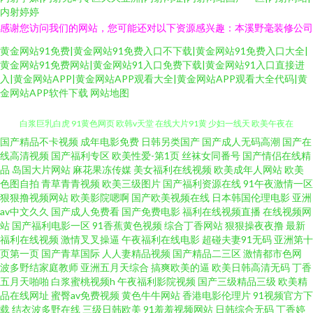
内射婷婷
感谢您访问我们的网站，您可能还对以下资源感兴趣：本溪野毫装修公司
黄金网站91免费|黄金网站91免费入口不下载|黄金网站91免费入口大全|
黄金网站91免费网站|黄金网站91入口免费下载|黄金网站91入口直接进
入|黄金网站APP|黄金网站APP观看大全|黄金网站APP观看大全代码|黄
金网站APP软件下载
网站地图
国产精品不卡视频
成年电影免费
日韩另类国产
国产成人无码高潮
国产在
国产玖玖玖精品 欧美美女肏逼福利久久 欧美日韩成人精品视频 精品产品综合
线高清视频
国产福利专区
欧美性爱-第1页
丝袜女同番号
国产情侣在线精
品
岛国大片网站
麻花果冻传媒
美女福利在线视频
欧美成年人网站
欧美
白浆巨乳白虎 91黄色网页 欧韩v天堂 在线大片91黄 少妇一线天 欧美午夜在
色图自拍
青草青青视频
欧美三级图片
国产福利资源在线
91午夜激情一区
狠狠撸视频网站
欧美影院嗯啊
国产欧美视频在线
日本韩国伦理电影
亚洲
av中文久久
国产成人免费看
国产免费电影
福利在线视频直播
在线视频网
线视频 久久草草草在线 成人的视频视屏 91登录入口 麻豆传媒在线观看一区
站
国产福利电影一区
91香蕉黄色视频
综合丁香网站
狠狠操夜夜撸
最新
福利在线视频
激情叉叉操逼
午夜福利在线电影
超碰夫妻91无码
亚洲第十
二区www A片网在线 亚洲日韩电影 欧日A视频 久久精品黄色 国产成人在线二
页第一页
国产青草国际
人人妻精品视频
国产精品二三区
激情都市色网
波多野结家庭教师
亚洲五月天综合
搞爽欧美的逼
欧美日韩高清无码
丁香
五月天啪啪
白浆蜜桃视频h
午夜福利影院视频
国产三级精品三级
欧美精
区 91亚洲人妻在线观看 丝袜久久亚洲国产亚洲精品 www韩日com 视频一区
品在线网址
蜜臀av免费视频
黄色牛牛网站
香港电影伦理片
91视频官方下
载
结衣波多野在线
三级日韩欧美
91羞羞视频网站
日韩综合无码
丁香婷