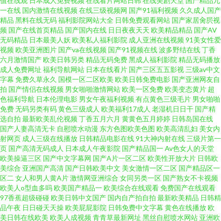
值在线观
日本成人免费视频
在线看片网站日韩
在线美剧天堂
国产精品九
一在线
国内激情在线视频
在线三级视频网
国产91福利视频
久久成人国产
产成人精品久久九九 国产精品久久视频 久草网综合 91视频在线观看入口 国
精品
黑料在线无码
福利影院网站大全
日韩免费观看网站
国产家居肏屄视
频
国产在线首页精品
国产国内在线
日日夜夜天天
欧美精品精品
国产AV
无码精品
日本最美人妖
欧美私人福利影院
成人亚洲在线视频
91美女性爱
产成人aV一区 美欧浮力影院成人A片 论理电费免费 狼友T√ 免费网站91蜜桃
视频
欧美亚洲图片
国产va在线视频
国产91视频在线
波多野结在线
丁香
六月激情国产
欧美日韩另类
精品无码免费
黑成人福利影院
精品无码播放
内射无码久久 久久天堂网av 97av91 久草在线精品99 久草社区丁香 91手机在
成人免费网址
福利导航网站
日本在线看片
国产三区五五影视
三级av中文
字幕
免费久草永久
国模一区二区欧美
欧美日韩免费电影
国产亚洲网友自
拍
国产情侣在线视频
男女啪啪激情网站
欧美一区免费
欧美变态黄片
超
线视频 超碰豆花福利 欧美日韩国产成人 豆花免费观看吃瓜网址 日韩欧美蜜
色福利导航
日本伦理电影
男女午夜福利视频
有点黄色三级毛片
男女啪啪
免费
无码另类有码
黄色三级成人
欧美福利17成人
老湿机日日干
国产精
在线 深夜91 精品久久伦 97想干就干 久久b 午夜免费电影 91AV视频导航 k频
选自拍
最新欧美乱伦视频
丁香五月六月
黄黄色五月婷婷
日韩岛国在线
国产人妻高清无卡
自慰喷水动漫
东方色图欧美色图
欧美高清乱妇
美女内
射网页
成人三级在线播放
日韩精品电影在线
91大神内射在线
三级片第一
道国产欧美日韩精品二区 黄色仓库在线影院 日韩一二三资源网站 后入免费
页
国产高清无码成人
日本成人午夜影院
国产精品国一
Av色女人的天堂
欧美操逼三区
国产中文字幕网
国产A片一区二区
欧美性开放大片
日韩欧
91大抱料 伊人网成人网 玖玖热做爱
美综合
亚洲国产高清
国产日韩欧美中文
美女激情一区二区
国产精品区一
区二
女人和男人黄A片
激情网亚洲综合
女同另类一区
国产熟女不卡视频
欧美人o型血多吗
欧美国产精品一
欧美综合在线观看
免费国产在线观看
97香蕉超级碰碰
欧美日韩中文国产
国内自产拍自拍
最新欧美精品
日韩精
品午夜
日日碰天天操
欧美屁屁影院
日韩免费中文字幕
黄色在线播放
欧
美日韩在线欧美
欧美人成视频
青青草最新网址
黑丝自慰喷水网站
亚洲欧