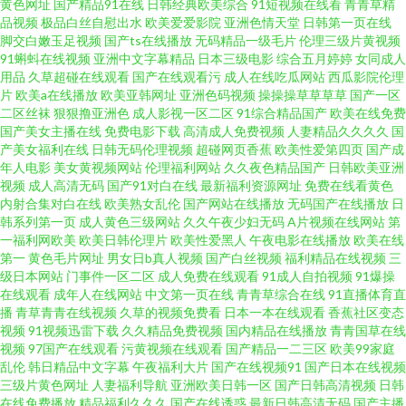
黄色网址
国产精品91在线
日韩经典欧美综合
91短视频在线看
青青草精
品视频
极品白丝自慰出水
欧美爱爱影院
亚洲色情天堂
日韩第一页在线
口53部合集 成人婷婷国产精品久久 91网站网址大全 91深夜电影 91海角原创
脚交白嫩玉足视频
国产ts在线播放
无码精品一级毛片
伦理三级片黄视频
91蝌蚪在线视频
亚洲中文字幕精品
日本三级电影
综合五月婷婷
女同成人
欧美性爱第二页 wwwtubi麻豆 无码专区人妻系列 在线五区 91性生活免费看
用品
久草超碰在线观看
国产在线观看污
成人在线吃瓜网站
西瓜影院伦理
片
欧美a在线播放
欧美亚韩网址
亚洲色码视频
操操操草草草草
国产一区
二区丝袜
狠狠撸亚洲色
成人影视一区二区
91综合精品国产
欧美在线免费
网站 91次元黄免费 欧美日韩成人视频在线 www18国产 蜜桃视频下载 91啪啪
国产美女主播在线
免费电影下载
高清成人免费视频
人妻精品久久久久
国
产美女福利在线
日韩无码伦理视频
超碰网页香蕉
欧美性爱第四页
国产成
爆操在线观看 亚洲激情小说网 老湿机看X片新入口 91视频第一线路 中文字幕
年人电影
美女黄视频网站
伦理福利网站
久久夜色精品国产
日韩欧美亚洲
视频
成人高清无码
国产91对白在线
最新福利资源网址
免费在线看黄色
内射合集对白在线
欧美熟女乱伦
国产网站在线播放
无码国产在线播放
日
的AV 久久性交免费视频 91后入大长腿 午夜福利老湿机视频 黄色仓库直接进
韩系列第一页
成人黄色三级网站
久久午夜少妇无码
A片视频在线网站
第
一福利网欧美
欧美日韩伦理片
欧美性爱黑人
午夜电影在线播放
欧美在线
入 91国产福利视频在线 亚洲第一福利导航 黄色片免费观看视频 五月婷婷影
第一
黄色毛片网址
男女日b真人视频
国产白丝视频
福利精品在线视频
三
级日本网站
门事件一区二区
成人免费在线观看
91成人自拍视频
91爆操
在线观看
成年人在线网站
中文第一页在线
青青草综合在线
91直播体育直
院 三级久久三级久久三级 国产害羞草免费视频 欧美日一等视频 色色欧美综
播
青草青青在线视频
久草的视频免费看
日本一本在线观看
香蕉社区变态
视频
91视频迅雷下载
久久精品免费视频
国内精品在线播放
青青国草在线
合网 国产日韩 51tytycn 少妇毛片久久 国产精品久久东京 美女色撸撸 日本黄
视频
97国产在线观看
污黄视频在线观看
国产精品一二三区
欧美99家庭
乱伦
韩日精品中文字幕
午夜福利大片
国产在线视频91
国产日本在线视频
三级片黄色网址
人妻福利导航
亚洲欧美日韩一区
国产日韩高清视频
日韩
色网观看 草草影院黄色 成年人天堂av在线 欧日韩品精久久 草莓视频福利社
在线免费播放
精品福利久久久
国产在线诱惑
最新日韩高清无码
国产主播