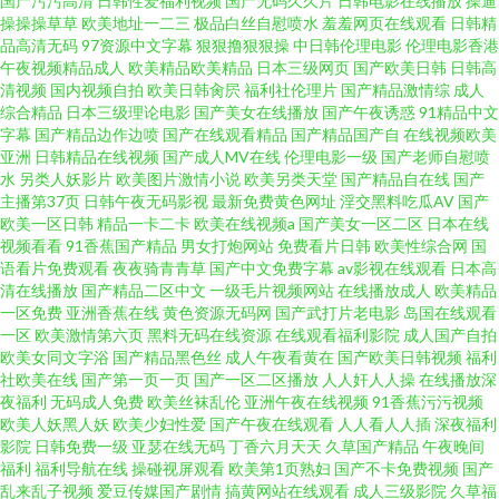
国产污污高清
日韩性爱福利视频
国产无码久久片
日韩电影在线播放
操逼
操操操草草
欧美地址一二三
极品白丝自慰喷水
羞羞网页在线观看
日韩精
品高清无码
97资源中文字幕
狠狠撸狠狠操
中日韩伦理电影
伦理电影香港
午夜视频精品成人
欧美精品欧美精品
日本三级网页
国产欧美日韩
日韩高
清视频
国内视频自拍
欧美日韩肏屄
福利社伦理片
国产精品激情综
成人
综合精品
日本三级理论电影
国产美女在线播放
国产午夜诱惑
91精品中文
字幕
国产精品边作边喷
国产在线观看精品
国产精品国产自
在线视频欧美
亚洲
日韩精品在线视频
国产成人MV在线
伦理电影一级
国产老师自慰喷
水
另类人妖影片
欧美图片激情小说
欧美另类天堂
国产精品自在线
国产
主播第37页
日韩午夜无码影视
最新免费黄色网址
淫交黑料吃瓜AV
国产
欧美一区日韩
精品一卡二卡
欧美在线视频a
国产美女一区二区
日本在线
视频看看
91香蕉国产精品
男女打炮网站
免费看片日韩
欧美性综合网
国
语看片免费观看
夜夜骑青青草
国产中文免费字幕
av影视在线观看
日本高
清在线播放
国产精品二区中文
一级毛片视频网站
在线播放成人
欧美精品
一区免费
亚洲香蕉在线
黄色资源无码网
国产武打片老电影
岛国在线观看
一区
欧美激情第六页
黑料无码在线资源
在线观看福利影院
成人国产自拍
欧美女同文字浴
国产精品黑色丝
成人午夜看黄在
国产欧美日韩视频
福利
社欧美在线
国产第一页一页
国产一区二区播放
人人奸人人操
在线播放深
夜福利
无码成人免费
欧美丝袜乱伦
亚洲午夜在线视频
91香蕉污污视频
欧美人妖黑人妖
欧美少妇性爱
国产午夜在线观看
人人看人人插
深夜福利
影院
日韩免费一级
亚瑟在线无码
丁香六月天天
久草国产精品
午夜晚间
福利
福利导航在线
操碰视屏观看
欧美第1页熟妇
国产不卡免费视频
国产
乱来乱子视频
爱豆传媒国产剧情
搞黄网站在线观看
成人三级影院
久草福