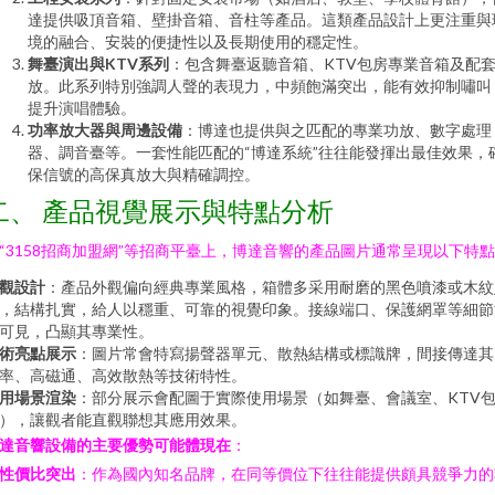
達提供吸頂音箱、壁掛音箱、音柱等產品。這類產品設計上更注重與
境的融合、安裝的便捷性以及長期使用的穩定性。
舞臺演出與KTV系列
：包含舞臺返聽音箱、KTV包房專業音箱及配
放。此系列特別強調人聲的表現力，中頻飽滿突出，能有效抑制嘯叫
提升演唱體驗。
功率放大器與周邊設備
：博達也提供與之匹配的專業功放、數字處理
器、調音臺等。一套性能匹配的“博達系統”往往能發揮出最佳效果，
保信號的高保真放大與精確調控。
二、 產品視覺展示與特點分析
“3158招商加盟網”等招商平臺上，博達音響的產品圖片通常呈現以下特
觀設計
：產品外觀偏向經典專業風格，箱體多采用耐磨的黑色噴漆或木紋
，結構扎實，給人以穩重、可靠的視覺印象。接線端口、保護網罩等細節
可見，凸顯其專業性。
術亮點展示
：圖片常會特寫揚聲器單元、散熱結構或標識牌，間接傳達其
率、高磁通、高效散熱等技術特性。
用場景渲染
：部分展示會配圖于實際使用場景（如舞臺、會議室、KTV
），讓觀者能直觀聯想其應用效果。
達音響設備的主要優勢可能體現在
：
性價比突出
：作為國內知名品牌，在同等價位下往往能提供頗具競爭力的