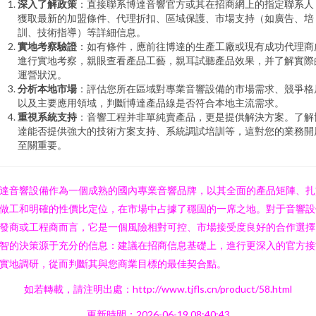
深入了解政策
：直接聯系博達音響官方或其在招商網上的指定聯系人
獲取最新的加盟條件、代理折扣、區域保護、市場支持（如廣告、培
訓、技術指導）等詳細信息。
實地考察驗證
：如有條件，應前往博達的生產工廠或現有成功代理商
進行實地考察，親眼查看產品工藝，親耳試聽產品效果，并了解實際
運營狀況。
分析本地市場
：評估您所在區域對專業音響設備的市場需求、競爭格
以及主要應用領域，判斷博達產品線是否符合本地主流需求。
重視系統支持
：音響工程并非單純賣產品，更是提供解決方案。了解
達能否提供強大的技術方案支持、系統調試培訓等，這對您的業務開
至關重要。
達音響設備作為一個成熟的國內專業音響品牌，以其全面的產品矩陣、扎
做工和明確的性價比定位，在市場中占據了穩固的一席之地。對于音響設
發商或工程商而言，它是一個風險相對可控、市場接受度良好的合作選擇
智的決策源于充分的信息：建議在招商信息基礎上，進行更深入的官方接
實地調研，從而判斷其與您商業目標的最佳契合點。
如若轉載，請注明出處：http://www.tjfls.cn/product/58.html
更新時間：2026-06-19 08:40:43