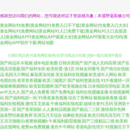
感谢您访问我们的网站，您可能还对以下资源感兴趣：本溪野毫装修公司
黄金网站91免费|黄金网站91免费入口不下载|黄金网站91免费入口大全|
黄金网站91免费网站|黄金网站91入口免费下载|黄金网站91入口直接进
入|黄金网站APP|黄金网站APP观看大全|黄金网站APP观看大全代码|黄
金网站APP软件下载
网站地图
国产精品不卡视频
成年电影免费
日韩另类国产
国产成人无码高潮
国产在
国产玖玖玖精品 欧美美女肏逼福利久久 欧美日韩成人精品视频 精品产品综合
线高清视频
国产福利专区
欧美性爱-第1页
丝袜女同番号
国产情侣在线精
品
岛国大片网站
麻花果冻传媒
美女福利在线视频
欧美成年人网站
欧美
白浆巨乳白虎 91黄色网页 欧韩v天堂 在线大片91黄 少妇一线天 欧美午夜在
色图自拍
青草青青视频
欧美三级图片
国产福利资源在线
91午夜激情一区
狠狠撸视频网站
欧美影院嗯啊
国产欧美视频在线
日本韩国伦理电影
亚洲
av中文久久
国产成人免费看
国产免费电影
福利在线视频直播
在线视频网
线视频 久久草草草在线 成人的视频视屏 91登录入口 麻豆传媒在线观看一区
站
国产福利电影一区
91香蕉黄色视频
综合丁香网站
狠狠操夜夜撸
最新
福利在线视频
激情叉叉操逼
午夜福利在线电影
超碰夫妻91无码
亚洲第十
二区www A片网在线 亚洲日韩电影 欧日A视频 久久精品黄色 国产成人在线二
页第一页
国产青草国际
人人妻精品视频
国产精品二三区
激情都市色网
波多野结家庭教师
亚洲五月天综合
搞爽欧美的逼
欧美日韩高清无码
丁香
五月天啪啪
白浆蜜桃视频h
午夜福利影院视频
国产三级精品三级
欧美精
区 91亚洲人妻在线观看 丝袜久久亚洲国产亚洲精品 www韩日com 视频一区
品在线网址
蜜臀av免费视频
黄色牛牛网站
香港电影伦理片
91视频官方下