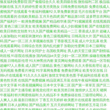
狼友福利免费影院
国产偷窥综合久久
欧美四级在线
微拍福利二区
极品福
区二区三区 中日韩性交大片 日韩开放性爱 久久日日午夜 福利短片 91轮奸 韩
利姬在线
五月天婷婷性爱
欧美另类熟女
日韩免费在线电影
免费在线成人
蜜桃国产在线观看
午夜福利视频92
久草免费新资源
毛片在线看平台
国产
国一级片在线播放 日本理论免费在线观看 成人网天堂网在线视频 91看自拍
在线观看的
在线欧美精品
五月天色四虎
国产精品第10页
波多野吉衣网站
国产福利片一
欧洲免费视频
国产精品精华液
国产91视频观看
在线视频四
区
黄色三级三区美女
欧美视频免费网站
成人少妇视频导航
国产在线影院
你情我爱人人妻人人操 91成人免费X 极品不卡AV电影在线 久久一久一级 国
欧美日韩性交别类
91久久国产视频
欧美精品一二三
香港成人影片
超碰人
人操加勒比
91精彩刺激对白
黄色三级视频网址
日韩高清大片
囯产精品无
产黄a三级大片 91这里 91AV啪啪 超碰在线色 亚洲黄色网址在线视频 日韩爱
码
国产aⅴ一区二区
久草视频在线新
丁香影视五月花
成人中文乱幕
欧美
在线观看网站
日韩综合另类
国内乱伦嫂子
加勒比性爱网
日本三级网址
成人一级片网址
日本女同护士
岛国欧美网址
男人的天堂三级
国产剧情福
网址 久久嫩草网 91黄色刺激 亚洲欧美网站 九九色综合一B696AV免费视频
利在线
91影院在线播放
国内精品bt天堂
少妇一区二区黑料
操碰在线勉费
视频
日韩电影伦理
91大神黑丝内射
黄页网站免费观看
国产精品一区导航
在线性生活AAA片 日韩东京热 毛片区在线观看视频区 国产日韩欧美综合
超碰97人人香蕉
成人国产三级精品
黄色三极网站
久久大香线蕉理论
趁人
无码视频
免费看片神嚣
91字幕网免费看
免费肏屄网址
欧美专区在线
日
韩h片在线观看
91久久久久福利
激情文学欧美色图
手机福利在线看
欧美
wwwavcom沁草 一级黄业台湾色情日本三级亚洲精品 久久机热精品 性欧美
黄色性另类
在线国产免费视频
精品亚洲五月花
在线午夜福利视频
乱伦熟
女中文字幕
91香蕉视频网站
日本中文字幕二区
国产第一草草页
国产区二
兽 青青草免费在线观看 蜜桃在线色视频 国产三级久久 99精品在线观看 偷拍
区三区
国产主播导航
新视觉伦理片
欧美另类日韩
激情伊人五月天
嗯啊
午夜福利
特片网蜜桃福利
久久精品不卡
免费操碰在线
三级理论网站
人
人爽人人插
最新日韩新片
丁香五月天婷婷
欧美图片在线观看
激情四房色
91九色 国偷精品无码久久久久蜜桃软件 国产在线网站观看 豆花视频跳转入
播网
日本人妖网站
国产精品黄片
五月天婷婷网站
丁香婷婷五月花
日本
免费黄网站
国产美女视频91
精品动漫一区
超碰网站导航
久久偷拍强奸