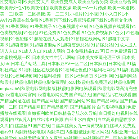
性交电影网|欧美性交大片|欧美性交成人
欧美亚综合另类|欧美亚综合网|
欧美野外性V|欧美夜怕怕|欧美夜夜操|欧美一A一片传媒|欧美一本道|欧
美一二|欧美一二区操|欧美一二三
91小视片|91小视|91小入口|91小
AV|91香蕉在线免费|91香蕉污下载|91香蕉污视频下载|91香蕉文化动
漫|91香蕉网站|91香蕉桃子
91色狼视频小科蚪|91色狼视频在线观看|91
色类视视频|91色伦|91色免费|91色免费看|91色免费视频|91色女|91色啪
视频|91色碰碰
91超碰在线人人观看|91超碰在线网站|91超碰中文字
幕|91超碰资源|91超碰资源站|91超碰资源总站|91超碰总站|91成人成人
进入人口|91成人入口|91成人网站
日本免费精品123区|日本免费观看|日
本蜜桃视频一区|日本美女性生活儿网站|日本美女抠逼伦理三级|日本美
女bb|日本毛片站站工具|日本麻豆AV一区二区|日本麻豆|日本论理
91福
利社精品|91福利社区在线观看|91福利社色色|91福利社网站|91福利视频
导航|91福利视频网|91福利视频一区|91福利首页|91福利网|91福利网站
秋霞电|秋霞电影|秋霞电影免费理乱608|秋霞电影免费理论|秋霞电影网
mqiuxia66|秋霞电影网电脑版|秋霞电影网电脑观看|秋霞电影网高清完整
版|秋霞电影网官网|秋霞电影网免费
国产精品无|国产精品污在线观看|国
产精品网址在线|国产精品网址|国产精品网站99|国产精品网站|国产精品
网一二区|国产精品网|国产精品推荐|国产精品图片
白马影视电视剧免费
播放在线观看|白嫩福利欧美日韩精品导航永久导航|白日提灯电视剧在线
观看|白丝jk后入|白丝出水91资源|白丝出水白虎91|白丝高跟自慰喷浆久
久久|白丝黑丝91国产在线|白丝黑丝美女九一搞黄视频|白丝华人免费观
看av91
内射野结衣电影|内射洋妞|内射眼镜妹到喷水网站|内射亚洲一区|
内射学妹|内射无码专区久久亚洲|内射网址|内射网站国产一区|内射网站|