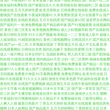
放
国产午夜福利一区
青草直播下载
免费一级欧美精品
国产在线一区二区
狼友福利免费影院
国产偷窥综合久久
欧美四级在线
微拍福利二区
极品福
区二区三区 中日韩性交大片 日韩开放性爱 久久日日午夜 福利短片 91轮奸 韩
利姬在线
五月天婷婷性爱
欧美另类熟女
日韩免费在线电影
免费在线成人
蜜桃国产在线观看
午夜福利视频92
久草免费新资源
毛片在线看平台
国产
国一级片在线播放 日本理论免费在线观看 成人网天堂网在线视频 91看自拍
在线观看的
在线欧美精品
五月天色四虎
国产精品第10页
波多野吉衣网站
国产福利片一
欧洲免费视频
国产精品精华液
国产91视频观看
在线视频四
区
黄色三级三区美女
欧美视频免费网站
成人少妇视频导航
国产在线影院
你情我爱人人妻人人操 91成人免费X 极品不卡AV电影在线 久久一久一级 国
欧美日韩性交别类
91久久国产视频
欧美精品一二三
香港成人影片
超碰人
人操加勒比
91精彩刺激对白
黄色三级视频网址
日韩高清大片
囯产精品无
产黄a三级大片 91这里 91AV啪啪 超碰在线色 亚洲黄色网址在线视频 日韩爱
码
国产aⅴ一区二区
久草视频在线新
丁香影视五月花
成人中文乱幕
欧美
在线观看网站
日韩综合另类
国内乱伦嫂子
加勒比性爱网
日本三级网址
成人一级片网址
日本女同护士
岛国欧美网址
男人的天堂三级
国产剧情福
网址 久久嫩草网 91黄色刺激 亚洲欧美网站 九九色综合一B696AV免费视频
利在线
91影院在线播放
国内精品bt天堂
少妇一区二区黑料
操碰在线勉费
视频
日韩电影伦理
91大神黑丝内射
黄页网站免费观看
国产精品一区导航
在线性生活AAA片 日韩东京热 毛片区在线观看视频区 国产日韩欧美综合
超碰97人人香蕉
成人国产三级精品
黄色三极网站
久久大香线蕉理论
趁人
无码视频
免费看片神嚣
91字幕网免费看
免费肏屄网址
欧美专区在线
日
韩h片在线观看
91久久久久福利
激情文学欧美色图
手机福利在线看
欧美
wwwavcom沁草 一级黄业台湾色情日本三级亚洲精品 久久机热精品 性欧美
黄色性另类
在线国产免费视频
精品亚洲五月花
在线午夜福利视频
乱伦熟
女中文字幕
91香蕉视频网站
日本中文字幕二区
国产第一草草页
国产区二
兽 青青草免费在线观看 蜜桃在线色视频 国产三级久久 99精品在线观看 偷拍
区三区
国产主播导航
新视觉伦理片
欧美另类日韩
激情伊人五月天
嗯啊
午夜福利
特片网蜜桃福利
久久精品不卡
免费操碰在线
三级理论网站
人
人爽人人插
最新日韩新片
丁香五月天婷婷
欧美图片在线观看
激情四房色
91九色 国偷精品无码久久久久蜜桃软件 国产在线网站观看 豆花视频跳转入
播网
日本人妖网站
国产精品黄片
五月天婷婷网站
丁香婷婷五月花
日本