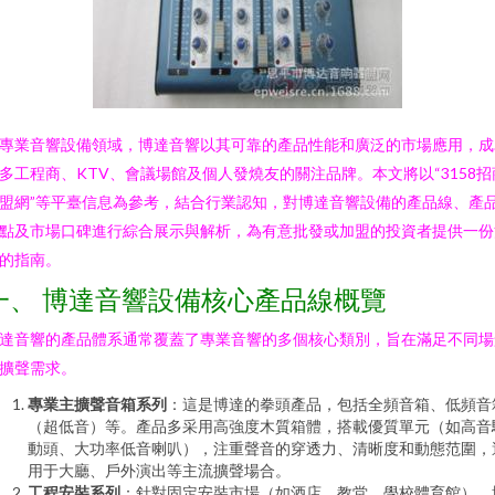
專業音響設備領域，博達音響以其可靠的產品性能和廣泛的市場應用，成
多工程商、KTV、會議場館及個人發燒友的關注品牌。本文將以“3158招
盟網”等平臺信息為參考，結合行業認知，對博達音響設備的產品線、產
點及市場口碑進行綜合展示與解析，為有意批發或加盟的投資者提供一份
的指南。
一、 博達音響設備核心產品線概覽
達音響的產品體系通常覆蓋了專業音響的多個核心類別，旨在滿足不同場
擴聲需求。
專業主擴聲音箱系列
：這是博達的拳頭產品，包括全頻音箱、低頻音
（超低音）等。產品多采用高強度木質箱體，搭載優質單元（如高音
動頭、大功率低音喇叭），注重聲音的穿透力、清晰度和動態范圍，
用于大廳、戶外演出等主流擴聲場合。
工程安裝系列
：針對固定安裝市場（如酒店、教堂、學校體育館），