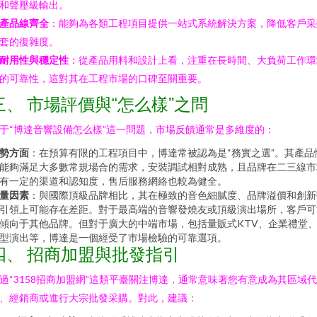
和聲壓級輸出。
產品線齊全
：能夠為各類工程項目提供一站式系統解決方案，降低客戶采
套的復雜度。
耐用性與穩定性
：從產品用料和設計上看，注重在長時間、大負荷工作環
的可靠性，這對其在工程市場的口碑至關重要。
三、 市場評價與“怎么樣”之問
于“博達音響設備怎么樣”這一問題，市場反饋通常是多維度的：
勢方面
：在預算有限的工程項目中，博達常被認為是“務實之選”。其產品
能夠滿足大多數常規場合的需求，安裝調試相對成熟，且品牌在二三線市
有一定的渠道和認知度，售后服務網絡也較為健全。
量因素
：與國際頂級品牌相比，其在極致的音色細膩度、品牌溢價和創新
引領上可能存在差距。對于最高端的音響發燒友或頂級演出場所，客戶可
傾向于其他品牌。但對于廣大的中端市場，包括量販式KTV、企業禮堂
型演出等，博達是一個經受了市場檢驗的可靠選項。
四、 招商加盟與批發指引
過“3158招商加盟網”這類平臺關注博達，通常意味著您有意成為其區域
、經銷商或進行大宗批發采購。對此，建議：