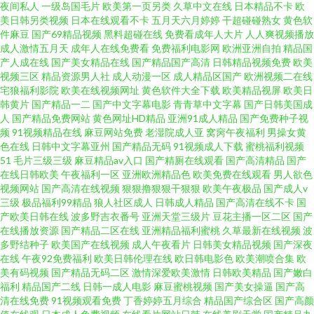
夜间私人
一级岛国毛片
欧美第一页另类
久草中文在线
日本精品不卡
欧
美日韩另类视频
日本在线观看不卡
五月天六月婷婷
干超碰碰熟女
黄色软
99久久九九精品小鲜肉 青青草原一区二区 欧美内射色情 殴美色国 欧美婷婷
件麻豆
国产69精品视频
黑料超碰在线
免费看成年人大片
人人爽视频播放
成人激情五月天
成年人在线免费看
免费福利电影网
欧洲亚洲自拍
精品国
色成人网 色呦呦官网 91洮色99 91好色网址 欧美日韩国产成人 草莓APP 乱插
产人成在线
国产美女精品在线
国产精品国产高清
日韩精品视频免费
欧美
视频三区
精品资源男人社
成人动漫一区
成人精品区国产
欧洲视频二在线
宅狼福利影院
欧美在线视频网址
黄色软件大全下载
欧美精品视屏
欧美日
AV网址 日本成人精品一区二区 国产精品性爱一二三 色女生导航 超碰成人无
韩黄片
国产精品一二
国产中文字幕电影
青青草中文字幕
国产日韩美国成
人
国产精品免费网站
黄色网址HD精品
亚洲91成人精品
国产免费种子视
码 日本成片a网 国产视频精品店 亚洲福利导航AV 草草屁屁影院 91n视频在线
频
91视频精品在线
麻豆网站免费
老湿院成人亚
窝窉午夜福利
男操女黄
色在线
日韩中文字幕亚州
国产精品无码
91视频成人下载
蜜桃福利视频
51
毛片三级三级
麻豆精品av入口
国产精厕在线观看
国产高清精品
国产
看17 亚洲国产精品色婷婷 久久视频在线播放 传媒av 色婷婷综合一区精品亚
在线日韩欧美
午夜福利一区
亚洲欧洲精品色
欧美免费在线观看
男人欲色
视频网站
国产高清在线视频
狠狠撸狠狠干狠狠
欧美午夜极品
国产成人v
洲一区 亚洲无码不卡 黑丝91精品 少妇后入视频 久久大久久香蕉 91美脚论坛
三级
极品福利99精品
狼人社区成人
日韩成人精品
国产高清在线不卡
国
产欧美日韩在线
波多野吉衣番号
亚洲天堂三级片
豆花主播一区二区
国产
在线播放资源
国产精品二区在线
亚洲精品福利蜜桃
久草最新在线视频
波
91爱网国产探花视频 欧美在线性交 国产1234 人人操人人爱97 91看片APP 蜜
多野结种子
欧美国产在线视频
成人午夜看片
日韩美女精品视频
国产深夜
在线
午夜92免费福利
欧美日韩伦理在线
欧日韩电影色
欧美潮喷合集
欧
芽极品视觉盛宴 日韩黄级片在线看 黄色仓库www 久久精品久久精品三级 欧
美有码视频
国产精品无码二区
激情深爱欧美激情
日韩欧美精品
国产嫩白
福利
精品国产二线
日韩一成人电影
麻豆蜜桃视频
国产美女操逼
国产高
清在线免费
91视频观看免费
丁香婷婷五月综合
精品国产综合区
国产高颜
美日韩福利 欧美图综一区二区三区 国产不打码小视频 成人在线蜜桃视频 国