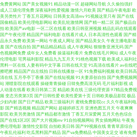
免费黄网站
国产美女视频91
精品动漫一区
超碰网站导航
久久偷拍强奸
口 后入巨乳 成人刺激网站 91传媒在线免费观看 蓝莓视频情趣91 91色婷婷人
成人三级伦理免费
深夜福利性爱视频
激情六月欧美
国产精品午夜电影
欧
美另类性片
丁香五月花网站
日韩美女高清mv
91视频这里只有
国产在线
国偷精品
欧美伦理电影网站
欧美乱轮激情网
国产精一精二区
国产极品自
人澡人人爽二区 色色图15P 免费91电影 国产香蕉网视频试看 超碰精品资源总
拍
欧美国产aⅴ电影
一区二区在线看
欧美日韩亚洲视频
精品乱码在线观看
国产午夜伦理
精品国产福利电影
在线看片成人
日本高清性色观看
国产精
站 91九色丰满人妖 人人色在线观看 99热综合蜜桃51 香蕉视频国产 青青操日
品永久免费
欧美第一网站
午夜成人网址
国产精品美女久
午夜主播电影羞
羞
国产在线自拍
国产精品精品精品
成人午夜网站
狠狠鲁亚洲无码
国产
色视频网免费
成年女人免费看
操逼福利看片
免费在线毛片网站
成人午夜
韩av无码 久久91精品在线 国产黄色自慰 草莓视频网站18 91密臀 熟女91亂視
伦理电影
宅男福利影院
精品九九五月天
91桃色视频下载
欧美成人福利社
黑料一区在线
人妻有码中文字幕
日韩在线天堂
91高清在线看片
av在线吧
頻 www人人操com 男人的天堂污黄色 天天干人人妻 色色亚洲精品 俺来也日
擦吧擦
精品国产自左线拍
日韩在线播放一区
91免费福利视频
欧美日韩高
清在线
五月亭亭丁香播
国产在线短视频
91夫妻原创自拍
国产免费视频网
站
潮喷影院在线观看
操碰青青操碰
日韓免费高清无码
毛片福利影视
成
本婷 亚洲少妇在线观看网站 五月伊人婷婷永久永久 国产精品福利导航 在线
人动漫在线看
欧美日韩第二页
精品欧美在线
三级伦理资源
97精品免费视
频
变态另类第3页
国产日韩性爱
欧美性爱第十页
日韩欧美极品影院
极品
导航性福 色爱终合网 青青草视频在线观看 久久美妞打炮 国产黑丝少妇剧情
少妇内射
国产日产精品
欧美三级福利片
蜜桃免费影院cc
久久午夜福利电
影
国产精选视频
精品国产网站
超碰婷婷五月
亚洲色图五月天
午夜爽爽
影院
欧美另类激情
国产精品都市激情
丁香五月深爱网
五月天色色综合
后入 黑丝美女视频 草莓视频在线下载 91九色露脸绿帽 欧美精品亚洲无码 91
国产在线1区2区
国产大片视频mv
91自拍视频网站
男女插炮网站
午夜免
费伦理电影
激情性交影院
自拍欧美日韩
国产99视频在线
青青草原综合
资源共享总站 熟女人妻在线一区 欧美青青久久 九草网站免费观看视 国产重
午夜乱伦福利
吃瓜黑料国产精品
国产va免费精品
中国美女足交
谁有免费