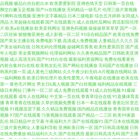
品视频
极品白丝自慰出水
欧美爱爱影院
亚洲色情天堂
日韩第一页在线
口53部合集 成人婷婷国产精品久久 91网站网址大全 91深夜电影 91海角原创
脚交白嫩玉足视频
国产ts在线播放
无码精品一级毛片
伦理三级片黄视频
91蝌蚪在线视频
亚洲中文字幕精品
日本三级电影
综合五月婷婷
女同成人
欧美性爱第二页 wwwtubi麻豆 无码专区人妻系列 在线五区 91性生活免费看
用品
久草超碰在线观看
国产在线观看污
成人在线吃瓜网站
西瓜影院伦理
片
欧美a在线播放
欧美亚韩网址
亚洲色码视频
操操操草草草草
国产一区
二区丝袜
狠狠撸亚洲色
成人影视一区二区
91综合精品国产
欧美在线免费
网站 91次元黄免费 欧美日韩成人视频在线 www18国产 蜜桃视频下载 91啪啪
国产美女主播在线
免费电影下载
高清成人免费视频
人妻精品久久久久
国
产美女福利在线
日韩无码伦理视频
超碰网页香蕉
欧美性爱第四页
国产成
爆操在线观看 亚洲激情小说网 老湿机看X片新入口 91视频第一线路 中文字幕
年人电影
美女黄视频网站
伦理福利网站
久久夜色精品国产
日韩欧美亚洲
视频
成人高清无码
国产91对白在线
最新福利资源网址
免费在线看黄色
内射合集对白在线
欧美熟女乱伦
国产网站在线播放
无码国产在线播放
日
的AV 久久性交免费视频 91后入大长腿 午夜福利老湿机视频 黄色仓库直接进
韩系列第一页
成人黄色三级网站
久久午夜少妇无码
A片视频在线网站
第
一福利网欧美
欧美日韩伦理片
欧美性爱黑人
午夜电影在线播放
欧美在线
入 91国产福利视频在线 亚洲第一福利导航 黄色片免费观看视频 五月婷婷影
第一
黄色毛片网址
男女日b真人视频
国产白丝视频
福利精品在线视频
三
级日本网站
门事件一区二区
成人免费在线观看
91成人自拍视频
91爆操
在线观看
成年人在线网站
中文第一页在线
青青草综合在线
91直播体育直
院 三级久久三级久久三级 国产害羞草免费视频 欧美日一等视频 色色欧美综
播
青草青青在线视频
久草的视频免费看
日本一本在线观看
香蕉社区变态
视频
91视频迅雷下载
久久精品免费视频
国内精品在线播放
青青国草在线
合网 国产日韩 51tytycn 少妇毛片久久 国产精品久久东京 美女色撸撸 日本黄
视频
97国产在线观看
污黄视频在线观看
国产精品一二三区
欧美99家庭
乱伦
韩日精品中文字幕
午夜福利大片
国产在线视频91
国产日本在线视频
三级片黄色网址
人妻福利导航
亚洲欧美日韩一区
国产日韩高清视频
日韩
色网观看 草草影院黄色 成年人天堂av在线 欧日韩品精久久 草莓视频福利社
在线免费播放
精品福利久久久
国产在线诱惑
最新日韩高清无码
国产主播